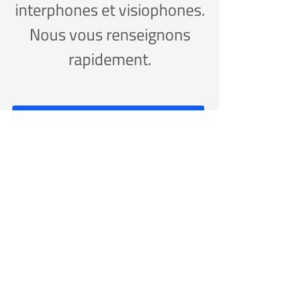
interphones et visiophones.
Nous vous renseignons
rapidement.
Contactez-nous
069 48 03 14
069 48 03 14
alarmeetvous.old@orange.fr